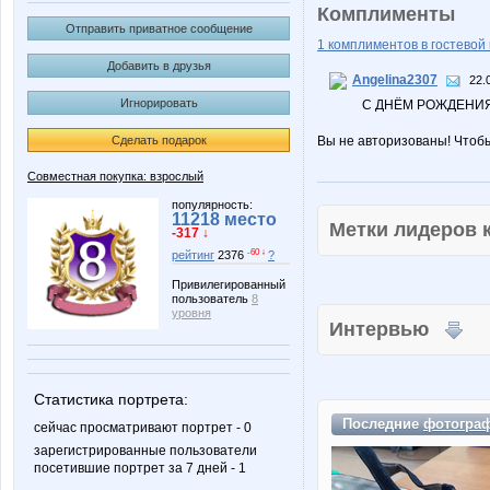
Комплименты
Отправить приватное сообщение
1 комплиментов в гостевой 
Добавить в друзья
Angelina2307
22.
Игнорировать
С ДНЁМ РОЖДЕНИ
Сделать подарок
Вы не авторизованы! Чтоб
Совместная покупка: взрослый
популярность:
11218 место
Метки лидеров
-317 ↓
-60 ↓
рейтинг
2376
?
Привилегированный
пользователь
8
уровня
Интервью
Статистика портрета:
Последние
фотогра
сейчас просматривают портрет - 0
зарегистрированные пользователи
посетившие портрет за 7 дней - 1